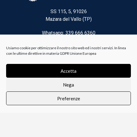
SS 115, 5, 91026
Mazara del Vallo (TP)
Whatsapp: 339 666 6360
Email: brico@biancoelanza.it
Usiamo cookie per ottimizzare il nostro sito web ed i nostri servizi. In linea
con le ultime direttive in materia GDPR Unione Europea
CATEGORIE DEL MOMENTO
Accetta
Nega
Riscaldamento climatizzazione
Preferenze
Agricoltura e Forestale
0
i i prodotti
Lista dei desideri
Profilo
Carrello
Ferramenta
Vernici e Collanti