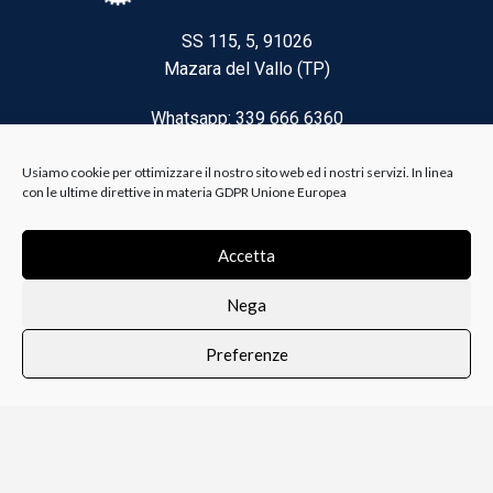
SS 115, 5, 91026
Mazara del Vallo (TP)
Whatsapp: 339 666 6360
Email: brico@biancoelanza.it
Usiamo cookie per ottimizzare il nostro sito web ed i nostri servizi. In linea
con le ultime direttive in materia GDPR Unione Europea
CATEGORIE DEL MOMENTO
Accetta
Nega
Riscaldamento climatizzazione
Preferenze
Agricoltura e Forestale
0
i i prodotti
Lista dei desideri
Profilo
Carrello
Ferramenta
Vernici e Collanti