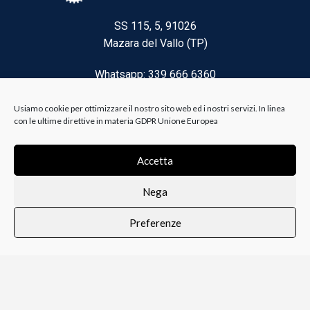
SS 115, 5, 91026
Mazara del Vallo (TP)
Whatsapp: 339 666 6360
Email: brico@biancoelanza.it
Usiamo cookie per ottimizzare il nostro sito web ed i nostri servizi. In linea
con le ultime direttive in materia GDPR Unione Europea
CATEGORIE DEL MOMENTO
Accetta
Nega
Riscaldamento climatizzazione
Preferenze
Agricoltura e Forestale
0
i i prodotti
Lista dei desideri
Profilo
Carrello
Ferramenta
Vernici e Collanti