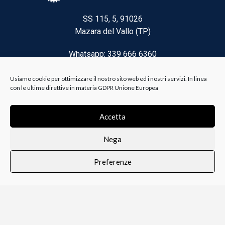
SS 115, 5, 91026
Mazara del Vallo (TP)
Whatsapp: 339 666 6360
Email: brico@biancoelanza.it
Usiamo cookie per ottimizzare il nostro sito web ed i nostri servizi. In linea
con le ultime direttive in materia GDPR Unione Europea
CATEGORIE DEL MOMENTO
Accetta
Nega
Riscaldamento climatizzazione
Preferenze
Agricoltura e Forestale
0
i i prodotti
Lista dei desideri
Profilo
Carrello
Ferramenta
Vernici e Collanti