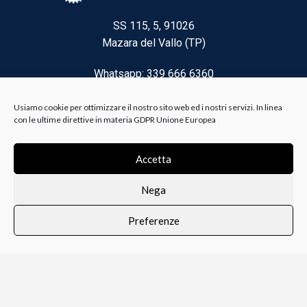
SS 115, 5, 91026
Mazara del Vallo (TP)
Whatsapp: 339 666 6360
Email: brico@biancoelanza.it
Usiamo cookie per ottimizzare il nostro sito web ed i nostri servizi. In linea
con le ultime direttive in materia GDPR Unione Europea
CATEGORIE DEL MOMENTO
Accetta
Nega
Riscaldamento climatizzazione
Preferenze
Agricoltura e Forestale
0
i i prodotti
Lista dei desideri
Profilo
Carrello
Ferramenta
Vernici e Collanti