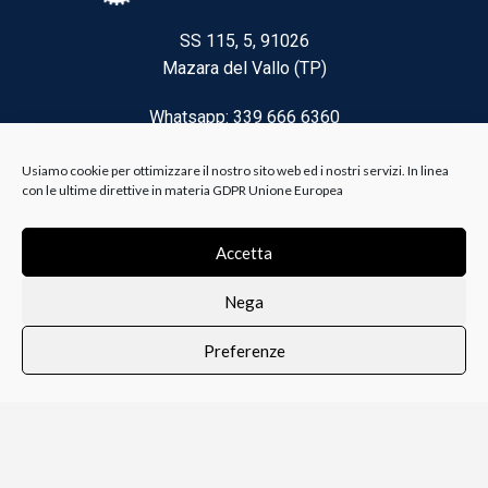
SS 115, 5, 91026
Mazara del Vallo (TP)
Whatsapp: 339 666 6360
Email: brico@biancoelanza.it
Usiamo cookie per ottimizzare il nostro sito web ed i nostri servizi. In linea
con le ultime direttive in materia GDPR Unione Europea
CATEGORIE DEL MOMENTO
Accetta
Nega
Riscaldamento climatizzazione
Preferenze
Agricoltura e Forestale
0
i i prodotti
Lista dei desideri
Profilo
Carrello
Ferramenta
Vernici e Collanti