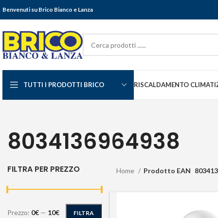
Benvenuti su Brico Bianco e Lanza
TUTTI I PRODOTTI BRICO
RISCALDAMENTO CLIMATI
8034136964938
FILTRA PER PREZZO
Home
Prodotto EAN
803413
Prezzo:
0€
—
10€
FILTRA