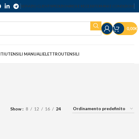
SERVIZIO CLIENTI
SPEDIZIONI
RESI E RECESSI
TERMINI E CONDIZIONI
0,00
€
NTI
UTENSILI MANUALI
ELETTROUTENSILI
Show
8
12
16
24