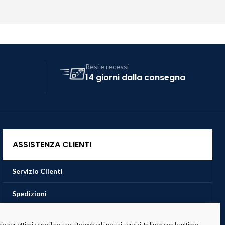
Resi e recessi
14 giorni dalla consegna
ASSISTENZA CLIENTI
Servizio Clienti
Spedizioni
Resi e Recessi
 per ottimizzare il nostro sito web ed i nostri servizi. In linea con le ultime