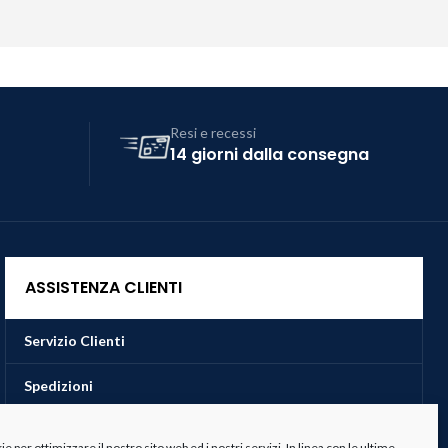
Resi e recessi
14 giorni dalla consegna
ASSISTENZA CLIENTI
Servizio Clienti
Spedizioni
Resi e Recessi
 per ottimizzare il nostro sito web ed i nostri servizi. In linea con le ultime