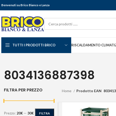
Benvenuti su Brico Bianco e Lanza
TUTTI I PRODOTTI BRICO
RISCALDAMENTO CLIMATI
8034136887398
FILTRA PER PREZZO
Home
Prodotto EAN
803413
Prezzo:
20€
—
30€
FILTRA