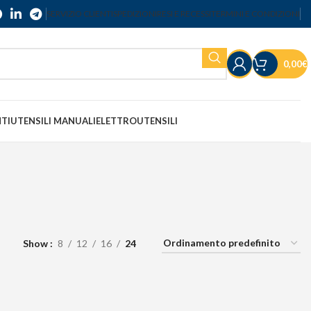
SERVIZIO CLIENTI
SPEDIZIONI
RESI E RECESSI
TERMINI E CONDIZIONI
0,00
€
NTI
UTENSILI MANUALI
ELETTROUTENSILI
Show
8
12
16
24