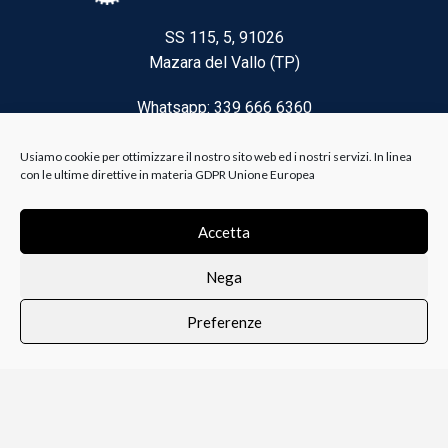
SS 115, 5, 91026
Mazara del Vallo (TP)
Whatsapp: 339 666 6360
Email: brico@biancoelanza.it
Usiamo cookie per ottimizzare il nostro sito web ed i nostri servizi. In linea
con le ultime direttive in materia GDPR Unione Europea
CATEGORIE DEL MOMENTO
Accetta
Nega
Riscaldamento climatizzazione
Preferenze
Agricoltura e Forestale
0
i i prodotti
Lista dei desideri
Profilo
Carrello
Ferramenta
Vernici e Collanti