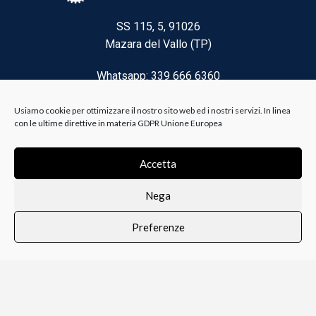
SS 115, 5, 91026
Mazara del Vallo (TP)
Whatsapp: 339 666 6360
Email: brico@biancoelanza.it
Usiamo cookie per ottimizzare il nostro sito web ed i nostri servizi. In linea
con le ultime direttive in materia GDPR Unione Europea
CATEGORIE DEL MOMENTO
Accetta
Nega
Riscaldamento climatizzazione
Preferenze
Agricoltura e Forestale
0
i i prodotti
Lista dei desideri
Profilo
Carrello
Ferramenta
Vernici e Collanti