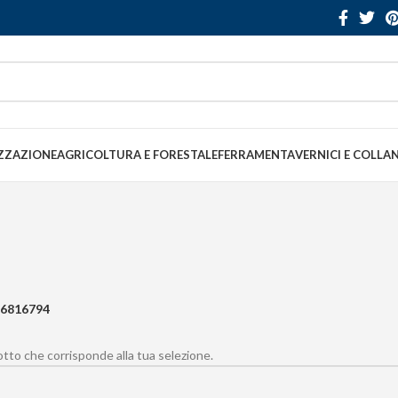
ZZAZIONE
AGRICOLTURA E FORESTALE
FERRAMENTA
VERNICI E COLLA
6816794
to che corrisponde alla tua selezione.