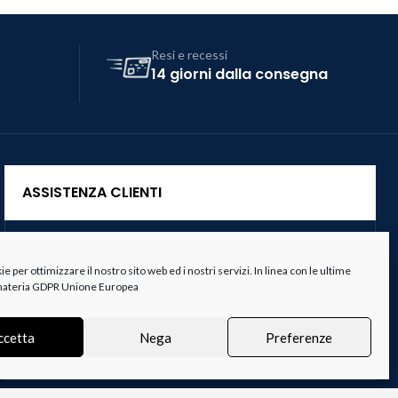
Resi e recessi
14 giorni dalla consegna
ASSISTENZA CLIENTI
Servizio Clienti
 per ottimizzare il nostro sito web ed i nostri servizi. In linea con le ultime
Spedizioni
 materia GDPR Unione Europea
Resi e Recessi
ccetta
Nega
Preferenze
Termini e Condizioni