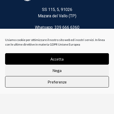
SS 115, 5, 91026
Mazara del Vallo (TP)
Whatsapp: 339 666 6360
Email: brico@biancoelanza.it
Usiamo cookie per ottimizzare il nostro sito web ed i nostri servizi. In linea
con le ultime direttive in materia GDPR Unione Europea
CATEGORIE DEL MOMENTO
Accetta
Nega
Riscaldamento climatizzazione
Preferenze
Agricoltura e Forestale
0
i i prodotti
Lista dei desideri
Profilo
Carrello
Ferramenta
Vernici e Collanti