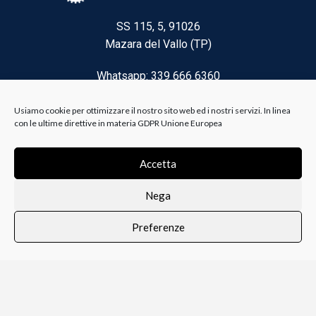
SS 115, 5, 91026
Mazara del Vallo (TP)
Whatsapp: 339 666 6360
Email: brico@biancoelanza.it
Usiamo cookie per ottimizzare il nostro sito web ed i nostri servizi. In linea
con le ultime direttive in materia GDPR Unione Europea
CATEGORIE DEL MOMENTO
Accetta
Nega
Riscaldamento climatizzazione
Preferenze
Agricoltura e Forestale
0
i i prodotti
Lista dei desideri
Profilo
Carrello
Ferramenta
Vernici e Collanti