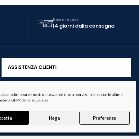
Resi e recessi
14 giorni dalla consegna
ASSISTENZA CLIENTI
Servizio Clienti
 per ottimizzare il nostro sito web ed i nostri servizi. In linea con le ultime
Spedizioni
 materia GDPR Unione Europea
Resi e Recessi
ccetta
Nega
Preferenze
Termini e Condizioni