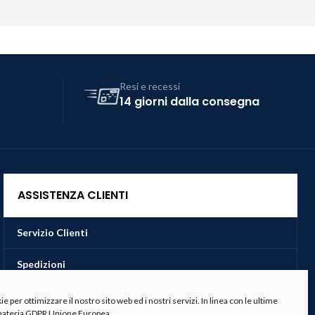
Resi e recessi
14 giorni dalla consegna
ASSISTENZA CLIENTI
Servizio Clienti
Spedizioni
Resi e Recessi
 per ottimizzare il nostro sito web ed i nostri servizi. In linea con le ultime
 materia GDPR Unione Europea