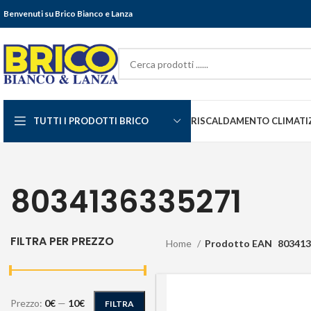
Benvenuti su Brico Bianco e Lanza
TUTTI I PRODOTTI BRICO
RISCALDAMENTO CLIMATI
8034136335271
FILTRA PER PREZZO
Home
Prodotto EAN
803413
Prezzo:
0€
—
10€
FILTRA