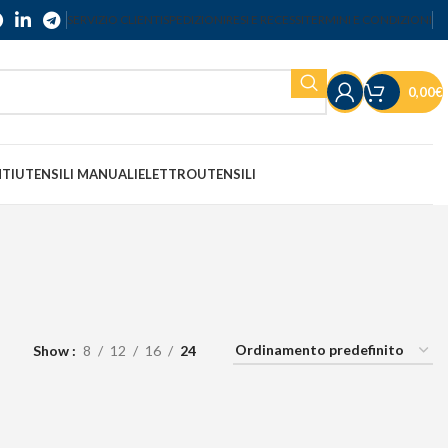
SERVIZIO CLIENTI
SPEDIZIONI
RESI E RECESSI
TERMINI E CONDIZIONI
0,00
€
NTI
UTENSILI MANUALI
ELETTROUTENSILI
Show
8
12
16
24