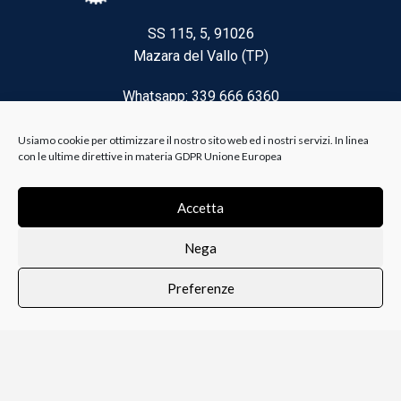
SS 115, 5, 91026
Mazara del Vallo (TP)
Whatsapp: 339 666 6360
Email: brico@biancoelanza.it
Usiamo cookie per ottimizzare il nostro sito web ed i nostri servizi. In linea
con le ultime direttive in materia GDPR Unione Europea
CATEGORIE DEL MOMENTO
Accetta
Nega
Riscaldamento climatizzazione
Preferenze
Agricoltura e Forestale
0
i i prodotti
Lista dei desideri
Profilo
Carrello
Ferramenta
Vernici e Collanti