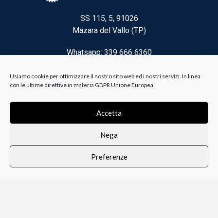
SS 115, 5, 91026
Mazara del Vallo (TP)
Whatsapp: 339 666 6360
Email: brico@biancoelanza.it
Usiamo cookie per ottimizzare il nostro sito web ed i nostri servizi. In linea
con le ultime direttive in materia GDPR Unione Europea
CATEGORIE DEL MOMENTO
Accetta
Nega
Riscaldamento climatizzazione
Preferenze
Agricoltura e Forestale
0
i i prodotti
Lista dei desideri
Profilo
Carrello
Ferramenta
Vernici e Collanti