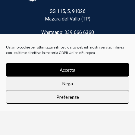
SS 115, 5, 91026
Mazara del Vallo (TP)
Whatsapp: 339 666 6360
Email: brico@biancoelanza.it
Usiamo cookie per ottimizzare il nostro sito web ed i nostri servizi. In linea
con le ultime direttive in materia GDPR Unione Europea
CATEGORIE DEL MOMENTO
Accetta
Nega
Riscaldamento climatizzazione
Preferenze
Agricoltura e Forestale
0
i i prodotti
Lista dei desideri
Profilo
Carrello
Ferramenta
Vernici e Collanti