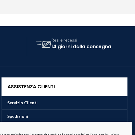
Resi e recessi
14 giorni dalla consegna
ASSISTENZA CLIENTI
Servizio Clienti
Spedizioni
Resi e Recessi
 per ottimizzare il nostro sito web ed i nostri servizi. In linea con le ultime