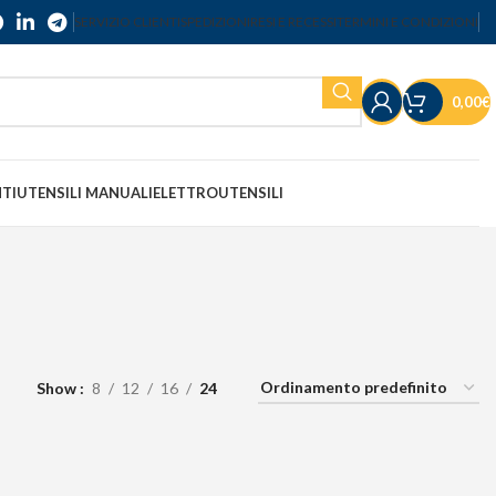
SERVIZIO CLIENTI
SPEDIZIONI
RESI E RECESSI
TERMINI E CONDIZIONI
0,00
€
NTI
UTENSILI MANUALI
ELETTROUTENSILI
Show
8
12
16
24