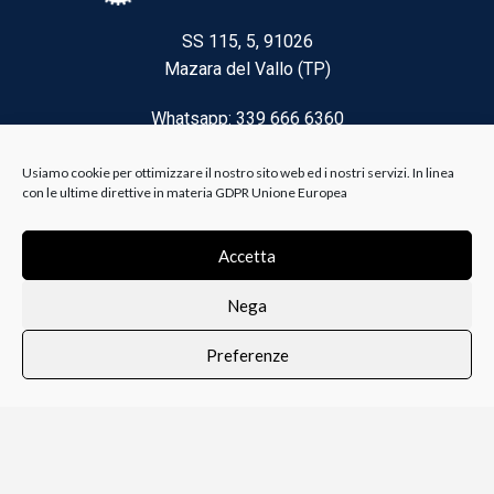
SS 115, 5, 91026
Mazara del Vallo (TP)
Whatsapp: 339 666 6360
Email: brico@biancoelanza.it
Usiamo cookie per ottimizzare il nostro sito web ed i nostri servizi. In linea
con le ultime direttive in materia GDPR Unione Europea
CATEGORIE DEL MOMENTO
Accetta
Nega
Riscaldamento climatizzazione
Preferenze
Agricoltura e Forestale
0
i i prodotti
Lista dei desideri
Profilo
Carrello
Ferramenta
Vernici e Collanti