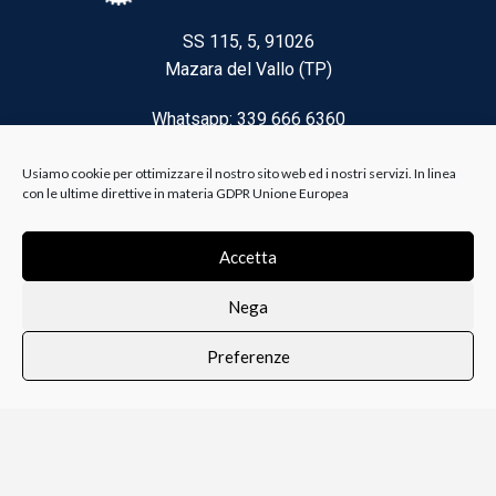
SS 115, 5, 91026
Mazara del Vallo (TP)
Whatsapp: 339 666 6360
Email: brico@biancoelanza.it
Usiamo cookie per ottimizzare il nostro sito web ed i nostri servizi. In linea
con le ultime direttive in materia GDPR Unione Europea
CATEGORIE DEL MOMENTO
Accetta
Nega
Riscaldamento climatizzazione
Preferenze
Agricoltura e Forestale
0
i i prodotti
Lista dei desideri
Profilo
Carrello
Ferramenta
Vernici e Collanti