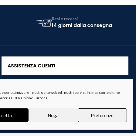
Resi e recessi
14 giorni dalla consegna
ASSISTENZA CLIENTI
Servizio Clienti
 per ottimizzare il nostro sito web ed i nostri servizi. In linea con le ultime
Spedizioni
 materia GDPR Unione Europea
Resi e Recessi
ccetta
Nega
Preferenze
Termini e Condizioni