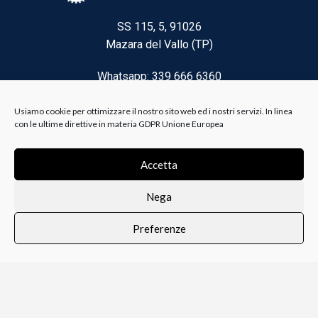
SS 115, 5, 91026
Mazara del Vallo (TP)
Whatsapp: 339 666 6360
Email: brico@biancoelanza.it
Usiamo cookie per ottimizzare il nostro sito web ed i nostri servizi. In linea
con le ultime direttive in materia GDPR Unione Europea
CATEGORIE DEL MOMENTO
Accetta
Nega
Riscaldamento climatizzazione
Preferenze
Agricoltura e Forestale
0
i i prodotti
Lista dei desideri
Profilo
Carrello
Ferramenta
Vernici e Collanti