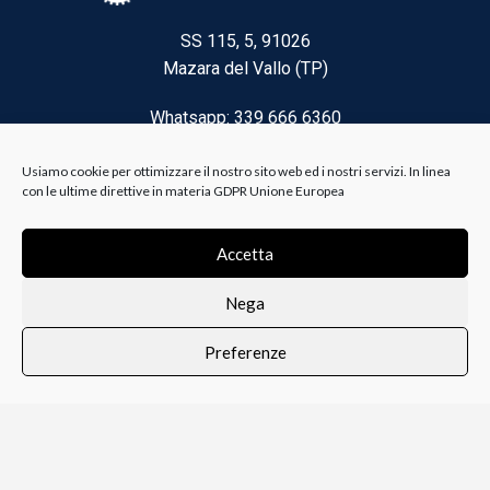
SS 115, 5, 91026
Mazara del Vallo (TP)
Whatsapp: 339 666 6360
Email: brico@biancoelanza.it
Usiamo cookie per ottimizzare il nostro sito web ed i nostri servizi. In linea
con le ultime direttive in materia GDPR Unione Europea
CATEGORIE DEL MOMENTO
Accetta
Nega
Riscaldamento climatizzazione
Preferenze
Agricoltura e Forestale
0
i i prodotti
Lista dei desideri
Profilo
Carrello
Ferramenta
Vernici e Collanti