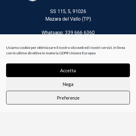
SS 115, 5, 91026
Mazara del Vallo (TP)
Whatsapp: 339 666 6360
Email: brico@biancoelanza.it
Usiamo cookie per ottimizzare il nostro sito web ed i nostri servizi. In linea
con le ultime direttive in materia GDPR Unione Europea
CATEGORIE DEL MOMENTO
Accetta
Nega
Riscaldamento climatizzazione
Preferenze
Agricoltura e Forestale
0
i i prodotti
Lista dei desideri
Profilo
Carrello
Ferramenta
Vernici e Collanti