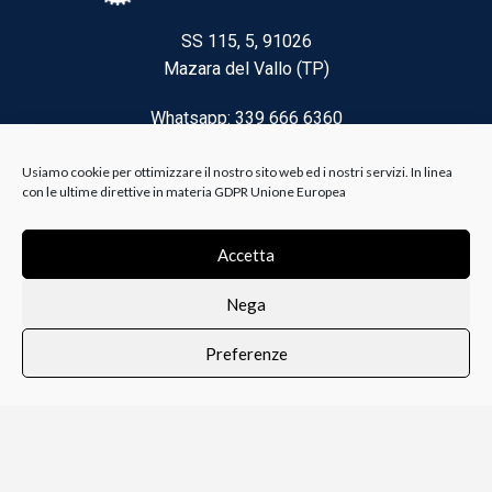
SS 115, 5, 91026
Mazara del Vallo (TP)
Whatsapp: 339 666 6360
Email: brico@biancoelanza.it
Usiamo cookie per ottimizzare il nostro sito web ed i nostri servizi. In linea
con le ultime direttive in materia GDPR Unione Europea
CATEGORIE DEL MOMENTO
Accetta
Nega
Riscaldamento climatizzazione
Preferenze
Agricoltura e Forestale
0
i i prodotti
Lista dei desideri
Profilo
Carrello
Ferramenta
Vernici e Collanti