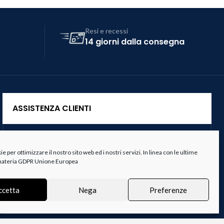
Resi e recessi
14 giorni dalla consegna
ASSISTENZA CLIENTI
Servizio Clienti
 per ottimizzare il nostro sito web ed i nostri servizi. In linea con le ultime
Spedizioni
 materia GDPR Unione Europea
Resi e Recessi
ccetta
Nega
Preferenze
Termini e Condizioni