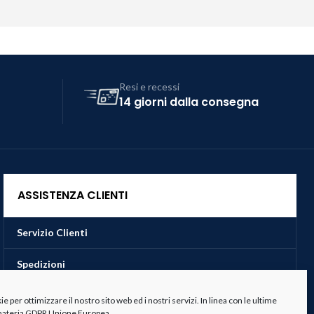
Resi e recessi
14 giorni dalla consegna
ASSISTENZA CLIENTI
Servizio Clienti
Spedizioni
Resi e Recessi
 per ottimizzare il nostro sito web ed i nostri servizi. In linea con le ultime
 materia GDPR Unione Europea