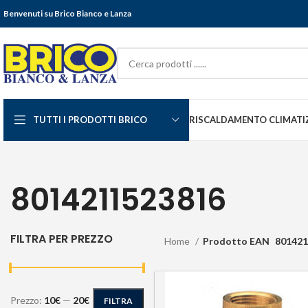
Benvenuti su Brico Bianco e Lanza
TUTTI I PRODOTTI BRICO
RISCALDAMENTO CLIMATI
8014211523816
FILTRA PER PREZZO
Home
Prodotto EAN
801421
Prezzo:
10€
—
20€
FILTRA