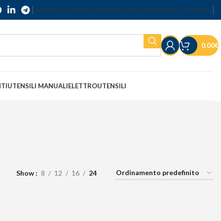
SERVIZIO CLIENTI
SPEDIZIONI
RESI E RECESSI
TERMINI E CONDIZIONI
0,00
€
NTI
UTENSILI MANUALI
ELETTROUTENSILI
Show
8
12
16
24