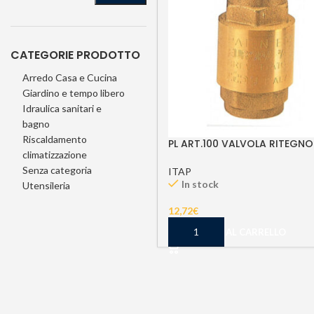
CATEGORIE PRODOTTO
Arredo Casa e Cucina
Giardino e tempo libero
Idraulica sanitari e
bagno
Riscaldamento
PL ART.100 VALVOLA RITEGNO
climatizzazione
Senza categoria
ITAP
In stock
Utensileria
12,72
€
AGGIUNGI AL CARRELLO