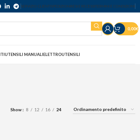
SERVIZIO CLIENTI
SPEDIZIONI
RESI E RECESSI
TERMINI E CONDIZIONI
0,00
€
NTI
UTENSILI MANUALI
ELETTROUTENSILI
Show
8
12
16
24