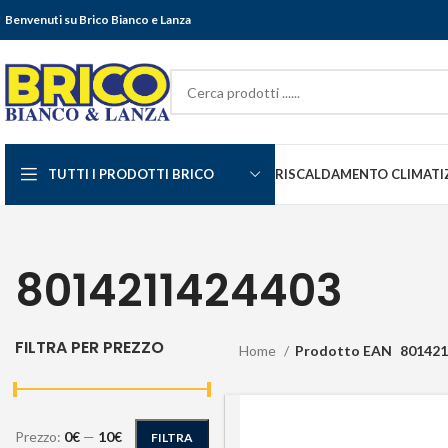
Benvenuti su Brico Bianco e Lanza
TUTTI I PRODOTTI BRICO
RISCALDAMENTO CLIMATI
8014211424403
FILTRA PER PREZZO
Home
Prodotto EAN
801421
Prezzo:
0€
—
10€
FILTRA