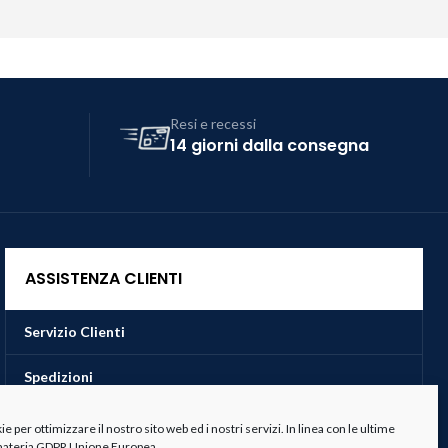
Resi e recessi
14 giorni dalla consegna
ASSISTENZA CLIENTI
Servizio Clienti
Spedizioni
Resi e Recessi
 per ottimizzare il nostro sito web ed i nostri servizi. In linea con le ultime
 materia GDPR Unione Europea