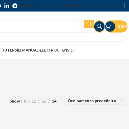
SERVIZIO CLIENTI
SPEDIZIONI
RESI E RECESSI
TERMINI E CONDIZIONI
0,00
€
NTI
UTENSILI MANUALI
ELETTROUTENSILI
Show
8
12
16
24