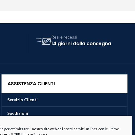
Resi e recessi
14 giorni dalla consegna
ASSISTENZA CLIENTI
Servizio Clienti
Spedizioni
Resi e Recessi
 per ottimizzare il nostro sito web ed i nostri servizi. In linea con le ultime
 materia GDPR Unione Europea