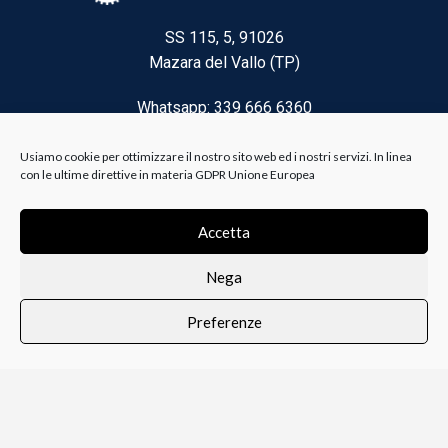
SS 115, 5, 91026
Mazara del Vallo (TP)
Whatsapp: 339 666 6360
Email: brico@biancoelanza.it
Usiamo cookie per ottimizzare il nostro sito web ed i nostri servizi. In linea
con le ultime direttive in materia GDPR Unione Europea
CATEGORIE DEL MOMENTO
Accetta
Nega
Riscaldamento climatizzazione
Preferenze
Agricoltura e Forestale
0
i i prodotti
Lista dei desideri
Profilo
Carrello
Ferramenta
Vernici e Collanti