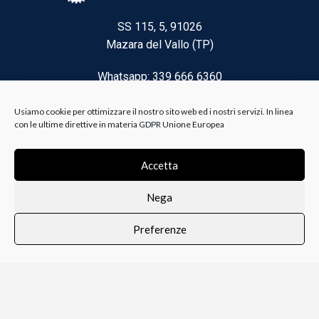
SS 115, 5, 91026
Mazara del Vallo (TP)
Whatsapp: 339 666 6360
Email: brico@biancoelanza.it
Usiamo cookie per ottimizzare il nostro sito web ed i nostri servizi. In linea
con le ultime direttive in materia GDPR Unione Europea
CATEGORIE DEL MOMENTO
Accetta
Nega
Riscaldamento climatizzazione
Preferenze
Agricoltura e Forestale
0
i i prodotti
Lista dei desideri
Profilo
Carrello
Ferramenta
Vernici e Collanti