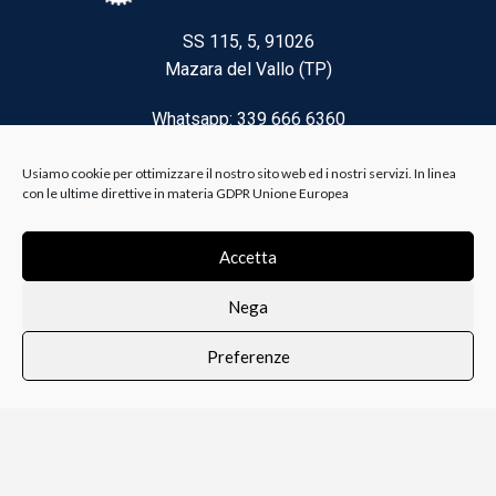
SS 115, 5, 91026
Mazara del Vallo (TP)
Whatsapp: 339 666 6360
Email: brico@biancoelanza.it
Usiamo cookie per ottimizzare il nostro sito web ed i nostri servizi. In linea
con le ultime direttive in materia GDPR Unione Europea
CATEGORIE DEL MOMENTO
Accetta
Nega
Riscaldamento climatizzazione
Preferenze
Agricoltura e Forestale
0
i i prodotti
Lista dei desideri
Profilo
Carrello
Ferramenta
Vernici e Collanti