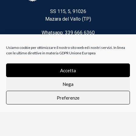
SS 115, 5, 91026
Mazara del Vallo (TP)
Whatsapp: 339 666 6360
Email: brico@biancoelanza.it
Usiamo cookie per ottimizzare il nostro sito web ed i nostri servizi. In linea
con le ultime direttive in materia GDPR Unione Europea
CATEGORIE DEL MOMENTO
Accetta
Nega
Riscaldamento climatizzazione
Preferenze
Agricoltura e Forestale
0
i i prodotti
Lista dei desideri
Profilo
Carrello
Ferramenta
Vernici e Collanti