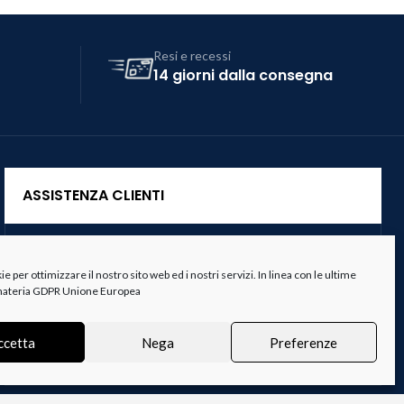
Resi e recessi
14 giorni dalla consegna
ASSISTENZA CLIENTI
Servizio Clienti
 per ottimizzare il nostro sito web ed i nostri servizi. In linea con le ultime
Spedizioni
 materia GDPR Unione Europea
Resi e Recessi
ccetta
Nega
Preferenze
Termini e Condizioni