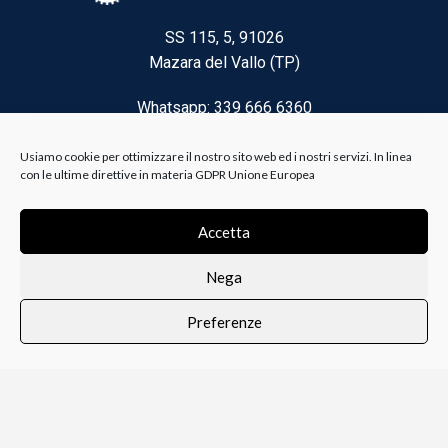
SS 115, 5, 91026
Mazara del Vallo (TP)
Whatsapp: 339 666 6360
Email: brico@biancoelanza.it
Usiamo cookie per ottimizzare il nostro sito web ed i nostri servizi. In linea
con le ultime direttive in materia GDPR Unione Europea
CATEGORIE DEL MOMENTO
Accetta
Nega
Riscaldamento climatizzazione
Preferenze
Agricoltura e Forestale
0
i i prodotti
Lista dei desideri
Profilo
Carrello
Ferramenta
Vernici e Collanti