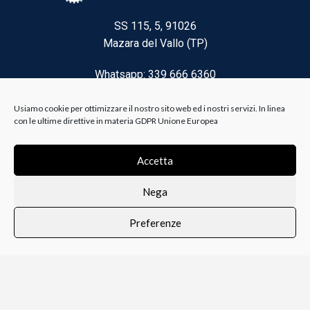
SS 115, 5, 91026
Mazara del Vallo (TP)
Whatsapp: 339 666 6360
Email: brico@biancoelanza.it
Usiamo cookie per ottimizzare il nostro sito web ed i nostri servizi. In linea
con le ultime direttive in materia GDPR Unione Europea
CATEGORIE DEL MOMENTO
Accetta
Nega
Riscaldamento climatizzazione
Preferenze
Agricoltura e Forestale
0
i i prodotti
Lista dei desideri
Profilo
Carrello
Ferramenta
Vernici e Collanti