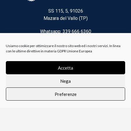
SS 115, 5, 91026
Mazara del Vallo (TP)
Whatsapp: 339 666 6360
Email: brico@biancoelanza.it
Usiamo cookie per ottimizzare il nostro sito web ed i nostri servizi. In linea
con le ultime direttive in materia GDPR Unione Europea
CATEGORIE DEL MOMENTO
Accetta
Nega
Riscaldamento climatizzazione
Preferenze
Agricoltura e Forestale
0
i i prodotti
Lista dei desideri
Profilo
Carrello
Ferramenta
Vernici e Collanti