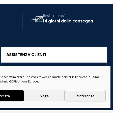
Resi e recessi
14 giorni dalla consegna
ASSISTENZA CLIENTI
Servizio Clienti
 per ottimizzare il nostro sito web ed i nostri servizi. In linea con le ultime
Spedizioni
 materia GDPR Unione Europea
Resi e Recessi
ccetta
Nega
Preferenze
Termini e Condizioni