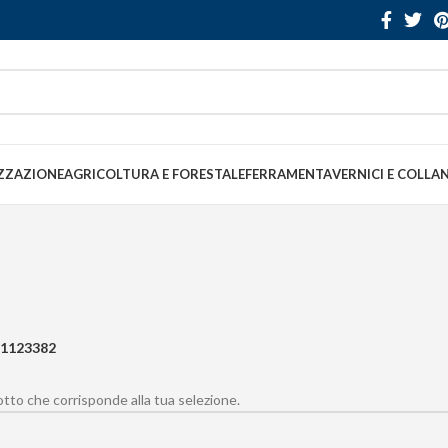
ZZAZIONE
AGRICOLTURA E FORESTALE
FERRAMENTA
VERNICI E COLLA
1123382
to che corrisponde alla tua selezione.