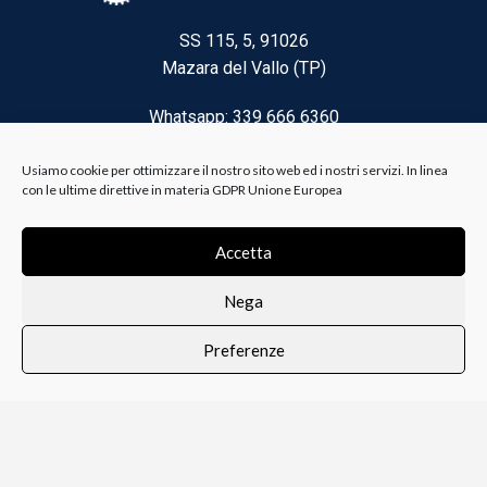
SS 115, 5, 91026
Mazara del Vallo (TP)
Whatsapp: 339 666 6360
Email: brico@biancoelanza.it
Usiamo cookie per ottimizzare il nostro sito web ed i nostri servizi. In linea
con le ultime direttive in materia GDPR Unione Europea
CATEGORIE DEL MOMENTO
Accetta
Nega
Riscaldamento climatizzazione
Preferenze
Agricoltura e Forestale
0
i i prodotti
Lista dei desideri
Profilo
Carrello
Ferramenta
Vernici e Collanti