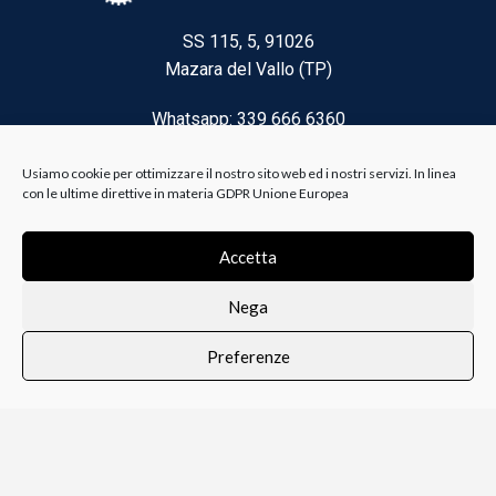
SS 115, 5, 91026
Mazara del Vallo (TP)
Whatsapp: 339 666 6360
Email: brico@biancoelanza.it
Usiamo cookie per ottimizzare il nostro sito web ed i nostri servizi. In linea
con le ultime direttive in materia GDPR Unione Europea
CATEGORIE DEL MOMENTO
Accetta
Nega
Riscaldamento climatizzazione
Preferenze
Agricoltura e Forestale
0
i i prodotti
Lista dei desideri
Profilo
Carrello
Ferramenta
Vernici e Collanti