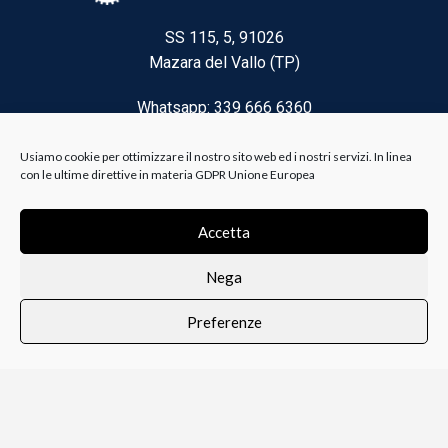
SS 115, 5, 91026
Mazara del Vallo (TP)
Whatsapp: 339 666 6360
Email: brico@biancoelanza.it
Usiamo cookie per ottimizzare il nostro sito web ed i nostri servizi. In linea
con le ultime direttive in materia GDPR Unione Europea
CATEGORIE DEL MOMENTO
Accetta
Nega
Riscaldamento climatizzazione
Preferenze
Agricoltura e Forestale
0
i i prodotti
Lista dei desideri
Profilo
Carrello
Ferramenta
Vernici e Collanti