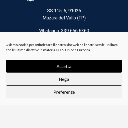
SS 115, 5, 91026
Mazara del Vallo (TP)
Whatsapp: 339 666 6360
Email: brico@biancoelanza.it
Usiamo cookie per ottimizzare il nostro sito web ed i nostri servizi. In linea
con le ultime direttive in materia GDPR Unione Europea
CATEGORIE DEL MOMENTO
Accetta
Nega
Riscaldamento climatizzazione
Preferenze
Agricoltura e Forestale
0
i i prodotti
Lista dei desideri
Profilo
Carrello
Ferramenta
Vernici e Collanti