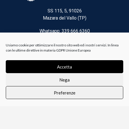
SS 115, 5, 91026
Mazara del Vallo (TP)
Whatsapp: 339 666 6360
Email: brico@biancoelanza.it
Usiamo cookie per ottimizzare il nostro sito web ed i nostri servizi. In linea
con le ultime direttive in materia GDPR Unione Europea
CATEGORIE DEL MOMENTO
Accetta
Nega
Riscaldamento climatizzazione
Preferenze
Agricoltura e Forestale
0
i i prodotti
Lista dei desideri
Profilo
Carrello
Ferramenta
Vernici e Collanti