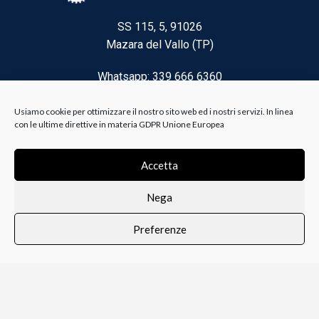
SS 115, 5, 91026
Mazara del Vallo (TP)
Whatsapp: 339 666 6360
Email: brico@biancoelanza.it
Usiamo cookie per ottimizzare il nostro sito web ed i nostri servizi. In linea
con le ultime direttive in materia GDPR Unione Europea
CATEGORIE DEL MOMENTO
Accetta
Nega
Riscaldamento climatizzazione
Preferenze
Agricoltura e Forestale
0
i i prodotti
Lista dei desideri
Profilo
Carrello
Ferramenta
Vernici e Collanti