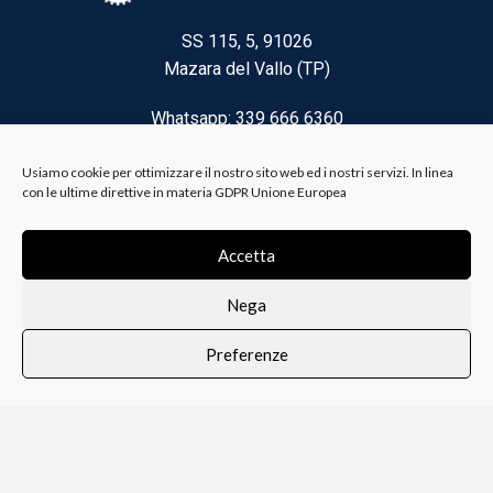
SS 115, 5, 91026
Mazara del Vallo (TP)
Whatsapp: 339 666 6360
Email: brico@biancoelanza.it
Usiamo cookie per ottimizzare il nostro sito web ed i nostri servizi. In linea
con le ultime direttive in materia GDPR Unione Europea
CATEGORIE DEL MOMENTO
Accetta
Nega
Riscaldamento climatizzazione
Preferenze
Agricoltura e Forestale
0
i i prodotti
Lista dei desideri
Profilo
Carrello
Ferramenta
Vernici e Collanti