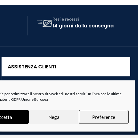
Resi e recessi
14 giorni dalla consegna
ASSISTENZA CLIENTI
Servizio Clienti
 per ottimizzare il nostro sito web ed i nostri servizi. In linea con le ultime
Spedizioni
 materia GDPR Unione Europea
Resi e Recessi
ccetta
Nega
Preferenze
Termini e Condizioni