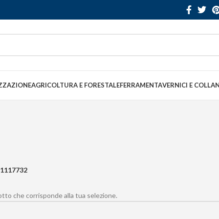
ZZAZIONE
AGRICOLTURA E FORESTALE
FERRAMENTA
VERNICI E COLLA
1117732
to che corrisponde alla tua selezione.