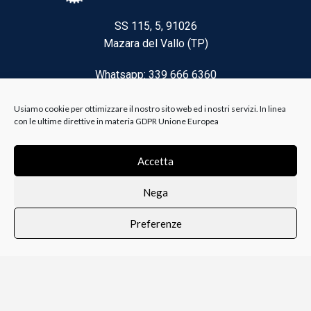
SS 115, 5, 91026
Mazara del Vallo (TP)
Whatsapp: 339 666 6360
Email: brico@biancoelanza.it
Usiamo cookie per ottimizzare il nostro sito web ed i nostri servizi. In linea
con le ultime direttive in materia GDPR Unione Europea
CATEGORIE DEL MOMENTO
Accetta
Nega
Riscaldamento climatizzazione
Preferenze
Agricoltura e Forestale
0
i i prodotti
Lista dei desideri
Profilo
Carrello
Ferramenta
Vernici e Collanti