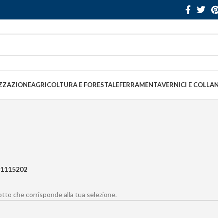
ZZAZIONE
AGRICOLTURA E FORESTALE
FERRAMENTA
VERNICI E COLLA
1115202
to che corrisponde alla tua selezione.