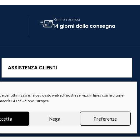
Resi e recessi
14 giorni dalla consegna
ASSISTENZA CLIENTI
Servizio Clienti
 per ottimizzare il nostro sito web ed i nostri servizi. In linea con le ultime
Spedizioni
 materia GDPR Unione Europea
Resi e Recessi
ccetta
Nega
Preferenze
Termini e Condizioni