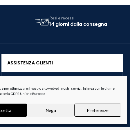
Resi e recessi
14 giorni dalla consegna
ASSISTENZA CLIENTI
Servizio Clienti
 per ottimizzare il nostro sito web ed i nostri servizi. In linea con le ultime
Spedizioni
 materia GDPR Unione Europea
Resi e Recessi
ccetta
Nega
Preferenze
Termini e Condizioni