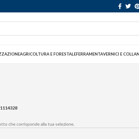
ZZAZIONE
AGRICOLTURA E FORESTALE
FERRAMENTA
VERNICI E COLLA
1114328
to che corrisponde alla tua selezione.